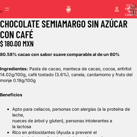
TOTAL 
ARTÍCU
EN E
CARRITO
CHOCOLATE SEMIAMARGO SIN AZÚCAR
CON CAFÉ
$ 180.00 MXN
80.58% cacao con sabor suave comparable al de un 60%
Ingredientes:
Pasta de cacao, manteca de cacao, cocoa, eritritol
14.02g/100g, café tostado (3.6%), canela, cardamomo y fruto del
monje 0.19g/100g
Beneficios
Apto para celiacos, personas con alergias (a la proteína de
leche,
nueces de árbol y gluten), personas intolerantes a
la lactosa
Rico en antioxidantes (Ayuda a prevenir el